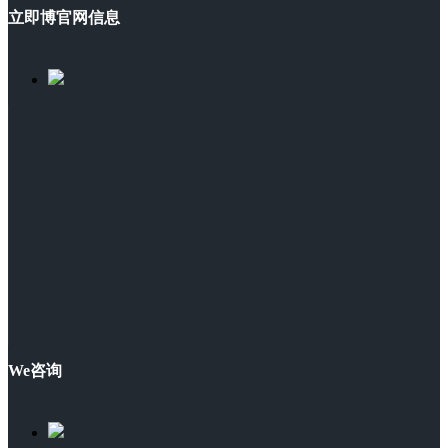
立即博官网信息
We咨询