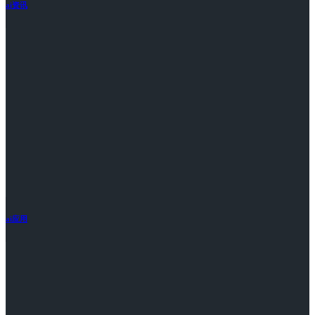
ai资讯
ai应用