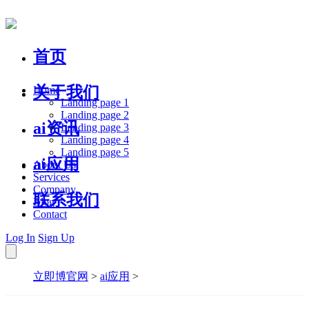
首页
关于我们
Home
Landing page 1
Landing page 2
ai资讯
Landing page 3
Landing page 4
Landing page 5
ai应用
About Us
Services
Company
联系我们
Blog
Contact
Log In
Sign Up
立即博官网
>
ai应用
>