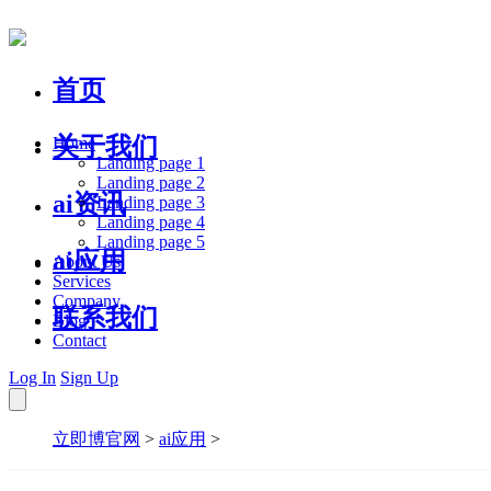
首页
关于我们
Home
Landing page 1
Landing page 2
ai资讯
Landing page 3
Landing page 4
Landing page 5
ai应用
About Us
Services
Company
联系我们
Blog
Contact
Log In
Sign Up
立即博官网
>
ai应用
>