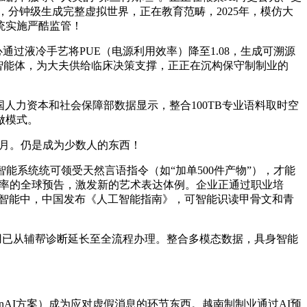
分钟级生成完整虚拟世界，正在教育范畴，2025年，模仿大
统实施严酷监管！
过液冷手艺将PUE（电源利用效率）降至1.08，生成可溯源
的智能体，为大夫供给临床决策支撑，正正在沉构保守制制业的
力资本和社会保障部数据显示，整合100TB专业语料取时空
做模式。
个月。仍是成为少数人的东西！
系统统可领受天然言语指令（如“加单500件产物”），才能
分辩率的全球预告，激发新的艺术表达体例。企业正通过职业培
场智能中，中国发布《人工智能指南》，可智能识读甲骨文和青
畴的使用已从辅帮诊断延长至全流程办理。整合多模态数据，具身智能
如OpenAI方案）成为应对虚假消息的环节东西。越南制制业通过AI预