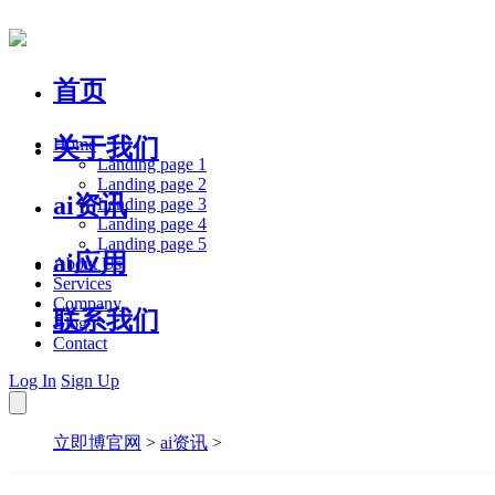
首页
关于我们
Home
Landing page 1
Landing page 2
ai资讯
Landing page 3
Landing page 4
Landing page 5
ai应用
About Us
Services
Company
联系我们
Blog
Contact
Log In
Sign Up
立即博官网
>
ai资讯
>