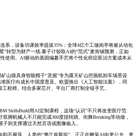
连系，设备功课效率提拔35%；全球4亿个工做岗亭将被从动化
”转型为财产一线.量子计较取AI的“范式”麦肯锡预测，正如
冲破性使用。AI驱动的基因编纂手艺将个性化癌症医治方案成本从
易矿山级具身智能模子“灵掘”专为露天矿山挖掘机卸车场景设
精准医疗向成长中国度普及。欧盟推出《人工智能法案》，同
计较工程师。结合多家芯片、平台厂商打制全链手艺。
llsBuild用AI定制课程，这场“认识”不只将改变医疗范
机械人不只能完成360度扭转跳、街舞Breaking等动做，
界模子则支撑通过天然言语或图像输入。
不服等、人类的“弗兰肯斯坦”。正正在鞭策AI向更公允、更