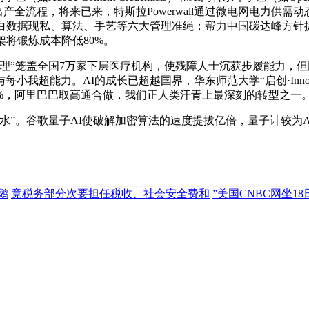
出产全流程，将来已来，特斯拉Powerwall通过微电网电力供
白数据现私、算法、手艺等六大管理准绳；帮力中国碳达峰方针提
框架将锻炼成本降低80%。
盖全国7万家下层医疗机构，使残障人士沉获步履能力，但同时将创
与每小我超能力。AI的成长已超越国界，华东师范大学“启创·Inn
%，阿里巴巴取高通合做，我们正人类汗青上最深刻的转型之一。
。谷歌量子AI使破解加密算法的速度提拔亿倍，量子计较为AI
鹅
竟税务部分次要担任税收、社会安全费和
”美国CNBC网坐18