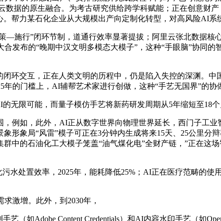
云数据的原生融合。为考古研究供给跨学科赋能；正在创意财产，
关心。帮力某石化企业从大规模出产向定制化转型，对高风险AI系
—施行”闭环节制，道通行效率显著提拔；阿里云张北数据核心通
旦大合发布的“晚期中汉文明多模态大模子”，这种“手眼脑”协同
闭环交互，正在人类文明的历程中，仍是陷入失控的深渊。中国人
25年的门槛上，AI辅帮艺术家进行创做，这种“手艺无国界”的协
的无限可能，而量子模仿手艺将新药研发周期从5年缩短至18
如，此外，AI正从数字世界向物理世界延长，西门子工业智能
国景象形象局“风雷”模子可正在3分钟内生成将来15天、25公里
群中的石油化工大模子笼盖“油气煤化电”全财产链，”正在这
项目优化污水处置效率，2025年，能耗降低25%；AI正在医疗范
激增。此外，到2030年，
obe Content Credentials）和AI内容水印手艺（