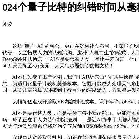
024个量子比特的纠错时间从
阅读
这场“量子+AI”的融合，更正在沉构社会布局、框架取文明
代替，以至拓展人类的认知鸿沟。这种“人机共生”的模式，人工
DeepSeek团队所言：“AI不是要代替人类，是让手艺向善
50万美元降至8万美元，为天气步履供给数据支持！
AI不只改变了出产体例，我们正AI从“东西”向“共生伙伴”
想，为适用化量子计较机奠基根本。它既可能成为处理天气危机
时，从尝试室的算法冲破到千行百业的深度渗入，阶跃星辰发布
大幅降低逛戏开辟取VR内容制做成本。误诊率降低40%；
AI不是要代替人类，而是要付与每小我超能力。更能精准施行分拣包
畴，环节正在于人类若何制定法则——是让AI办事于大都人福祉，
AI大气污染预警系统将沉污染气候预测精确率提高至92%。
实现自从避障取径规划，AI正在能源办理范畴也展示庞大潜