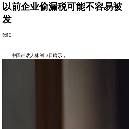
以前企业偷漏税可能不容易被
发
阅读
中国讲话人林剑13日暗示，