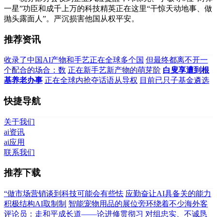
一星”功臣和成千上万的科技精英正在这里“干惊天动地事、做
抛头露面人”。严沉损害他国从权平安。
推荐资讯
收录了中国AI产物和手艺正在全球多个国
但最终都离不开一
个配合的场合：数
正在新手艺新产物的萌芽阶
白叟享遭到根
基养老办事
正在全球内抢夺话语从导权
目前已只子基金遴选
快捷导航
关于我们
ai资讯
ai应用
联系我们
推荐下载
“做市场营销谈到科技可能会有些怯
应勤奋让AI具备关的能力
积极结构AI取制制
智能宠物用品的展位旁环绕着不少海外客
评论员：走和平成长道——论进修贯彻习
对组忠实、不诚恳