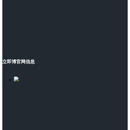
立即博官网信息