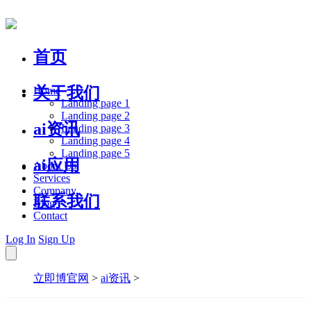
首页
关于我们
Home
Landing page 1
Landing page 2
ai资讯
Landing page 3
Landing page 4
Landing page 5
ai应用
About Us
Services
Company
联系我们
Blog
Contact
Log In
Sign Up
立即博官网
>
ai资讯
>