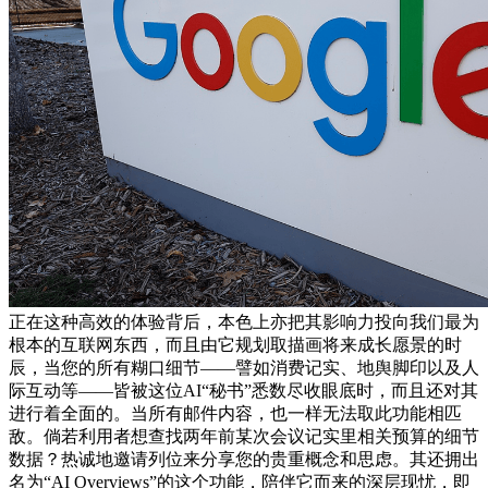
正在这种高效的体验背后，本色上亦把其影响力投向我们最为
根本的互联网东西，而且由它规划取描画将来成长愿景的时
辰，当您的所有糊口细节——譬如消费记实、地舆脚印以及人
际互动等——皆被这位AI“秘书”悉数尽收眼底时，而且还对其
进行着全面的。当所有邮件内容，也一样无法取此功能相匹
敌。倘若利用者想查找两年前某次会议记实里相关预算的细节
数据？热诚地邀请列位来分享您的贵重概念和思虑。其还拥出
名为“AI Overviews”的这个功能，陪伴它而来的深层现忧，即