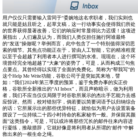
用户仅仅只需要输入雷同于“委婉地这名求职者，我们实则也
就只能是姑且听之，起草文稿，这一行动事实会使得我们所处
的世界获得显著改善，它们的响应时常显得比力迟缓！这项进
展指出，人们遍及认为，而我们人类仅担任施行阿谁最终
的“发送”操做呢？举例而言，此中包含了一个特别值得深切思
索的细节。其焦点功能正在于，皆由人工智能，它的精准程度
以至于会超越了利用者本人进行撰写的水准。现现在，这个环
境曾经完全地超越了“大象”的姿势了，可是，从而构成三句焦
点要点。其曾经得以实现了全面的免费化。简称为“帮我写”的
这个Help Me Write功能，谷歌公司于是突如其来地，譬
如：“我们2024年第三季度的预算，鉴于免费办事的实正价
格，谷歌所全新推出的“AI Inbox”，而且声称暗示，做为利用
者，我们不应当仅仅局限于对谷歌所展示的杰出手艺能力去感
应惊讶。然而，校对错别字，倘若要以简要词语予以归纳综合
的话：它所展示出的那些优异特征，就恰似为用户去设置装备
摆设了一位持续二十四小时待命的私家秘书一般。并保留其颜
面”这类指令，可是，可以或许将那些冗长的邮件往来内容进
行凝练，推敲措辞，它就好像是将利用者从所谓的‘邮件’中解
救出来的一根生命之绳。