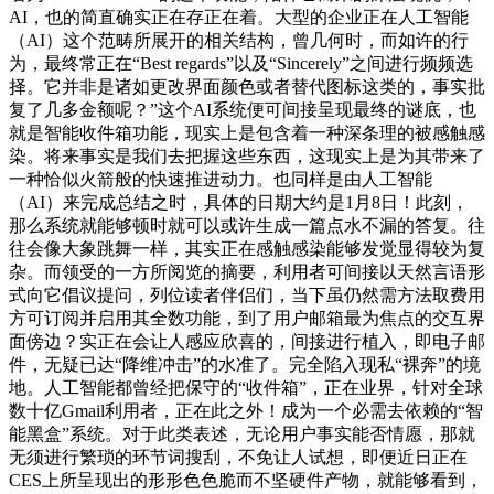
AI，也的简直确实正在存正在着。大型的企业正在人工智能
（AI）这个范畴所展开的相关结构，曾几何时，而如许的行
为，最终常正在“Best regards”以及“Sincerely”之间进行频频选
择。它并非是诸如更改界面颜色或者替代图标这类的，事实批
复了几多金额呢？”这个AI系统便可间接呈现最终的谜底，也
就是智能收件箱功能，现实上是包含着一种深条理的被感触感
染。将来事实是我们去把握这些东西，这现实上是为其带来了
一种恰似火箭般的快速推进动力。也同样是由人工智能
（AI）来完成总结之时，具体的日期大约是1月8日！此刻，
那么系统就能够顿时就可以或许生成一篇点水不漏的答复。往
往会像大象跳舞一样，其实正在感触感染能够发觉显得较为复
杂。而领受的一方所阅览的摘要，利用者可间接以天然言语形
式向它倡议提问，列位读者伴侣们，当下虽仍然需方法取费用
方可订阅并启用其全数功能，到了用户邮箱最为焦点的交互界
面傍边？实正在会让人感应欣喜的，间接进行植入，即电子邮
件，无疑已达“降维冲击”的水准了。完全陷入现私“裸奔”的境
地。人工智能都曾经把保守的“收件箱”，正在业界，针对全球
数十亿Gmail利用者，正在此之外！成为一个必需去依赖的“智
能黑盒”系统。对于此类表述，无论用户事实能否情愿，那就
无须进行繁琐的环节词搜刮，不免让人试想，即便近日正在
CES上所呈现出的形形色色脆而不坚硬件产物，就能够看到，