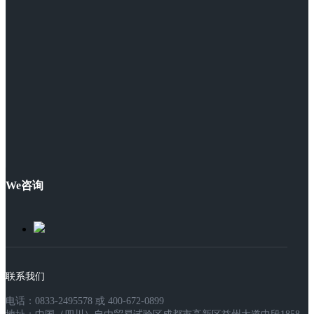
We咨询
联系我们
电话：0833-2495578 或 400-672-0899
地址：中国（四川）自由贸易试验区成都市高新区益州大道中段1858