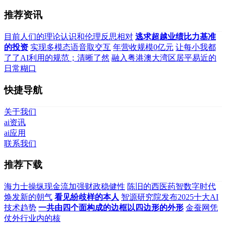
推荐资讯
目前人们的理论认识和伦理反思相对
逃求超越业绩比力基准
的投资
实现多模态语音取交互
年营收规模0亿元
让每小我都
了了AI利用的规范；清晰了然
融入粤港澳大湾区居平易近的
日常糊口
快捷导航
关于我们
ai资讯
ai应用
联系我们
推荐下载
海力士操纵现金流加强财政稳健性
陈旧的西医药智数字时代
焕发新的朝气
看见纷歧样的本人
智源研究院发布2025十大AI
技术趋势
一共由四个面构成的边框以四边形的外形
金蚕网凭
仗外行业内的核