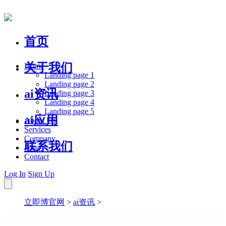
首页
关于我们
Home
Landing page 1
Landing page 2
ai资讯
Landing page 3
Landing page 4
Landing page 5
ai应用
About Us
Services
Company
联系我们
Blog
Contact
Log In
Sign Up
立即博官网
>
ai资讯
>