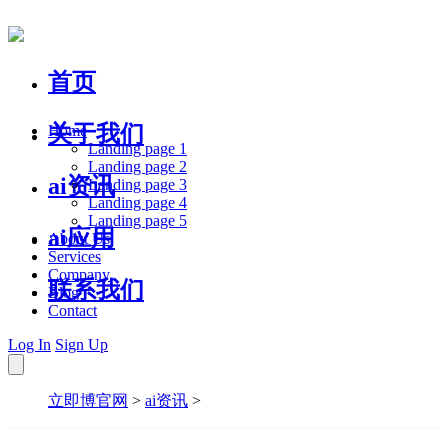
首页
关于我们
Home
Landing page 1
Landing page 2
ai资讯
Landing page 3
Landing page 4
Landing page 5
ai应用
About Us
Services
Company
联系我们
Blog
Contact
Log In
Sign Up
立即博官网
>
ai资讯
>