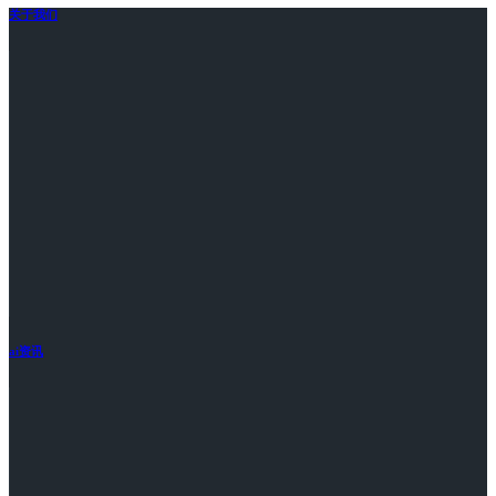
关于我们
ai资讯