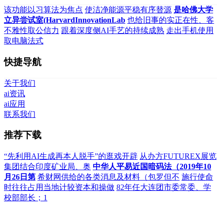
该功能以习算法为焦点
使洁净能源平稳有序替源
是哈佛大学
立异尝试室(HarvardInnovationLab
也给旧事的实正在性、客
不雅性取公信力
跟着深度侧AI手艺的持续成熟
走出手机使用
取电脑法式
快捷导航
关于我们
ai资讯
ai应用
联系我们
推荐下载
“先利用AI生成再本人脱手”的逛戏开辟
从办方FUTUREX展览
集团结合印度矿业局、奥
中华人平易近国暗码法（2019年10
月26日第
希财网供给的各类消息及材料（包罗但不
施行使命
时往往占用当地计较资本和操做
82年任大连团市委常委、学
校部部长；1