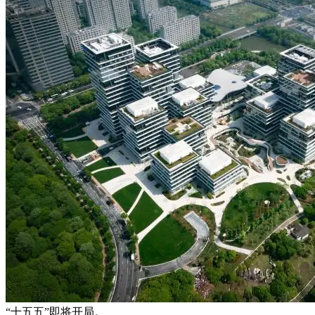
“十五五”即将开局。