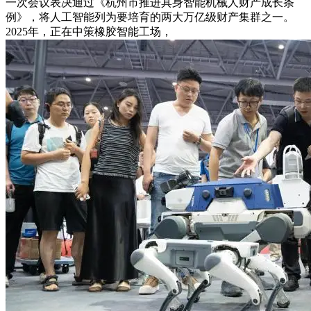
一次会议表决通过《杭州市推进具身智能机械人财产成长条
例》，将人工智能列为要培育的两大万亿级财产集群之一。
2025年，正在中策橡胶智能工场，