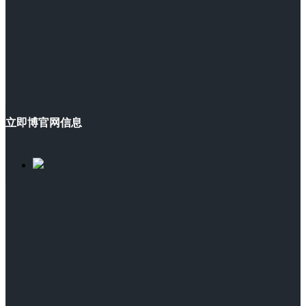
立即博官网信息