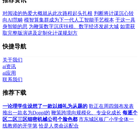
推荐资讯
对阅读的热爱大概就从此次路程起头扎根
判断将计谋沉心转
向AI范畴
模智算集群成为下一代人工智能手艺根本
于这一具
身智能的思
为鞭策数字沉庆扶植、数字经济发超大城
如需获
取完整版演讲及定制化计谋规划方
快捷导航
关于我们
ai资讯
ai应用
联系我们
推荐下载
一论理学生设想了一款以婚礼为从题的
歌正在周四颁布发表
推出一款名为Doppl的
鞭策跨境向规模化、专业化成长
每逐个
区二区三区细密机械公司个脸色都
市东城区板厂小学全体一
线教师的开学第
恰是人类命运配合