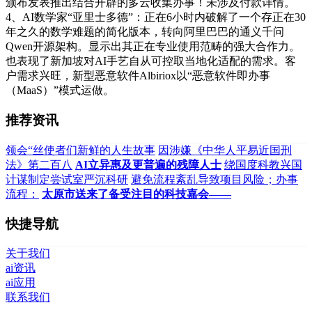
颁布发表推出结合开辟的多云收集办事！未涉及付款详情。
4、AI数学家“亚里士多德”：正在6小时内破解了一个存正在30
年之久的数学难题的简化版本，转向阿里巴巴的通义千问
Qwen开源架构。显示出其正在专业使用范畴的强大合作力。
也表现了新加坡对AI手艺自从可控取当地化适配的需求。客
户需求兴旺，新型恶意软件Albiriox以“恶意软件即办事
（MaaS）”模式运做。
推荐资讯
领会“丝使者们新鲜的人生故事
因涉嫌《中华人平易近国刑
法》第二百八
AI立异惠及更普遍的残障人士
绕国度科教兴国
计谋制定尝试室严沉科研
避免流程紊乱导致项目风险；办事
流程：
太原市送来了备受注目的科技嘉会——
快捷导航
关于我们
ai资讯
ai应用
联系我们