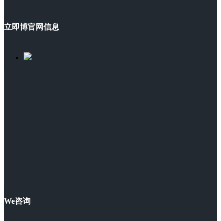
立即博官网信息
We咨询