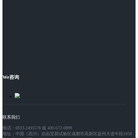
We咨询
联系我们
电话：0833-2495578 或 400-672-0899
地址：中国（四川）自由贸易试验区成都市高新区益州大道中段1858