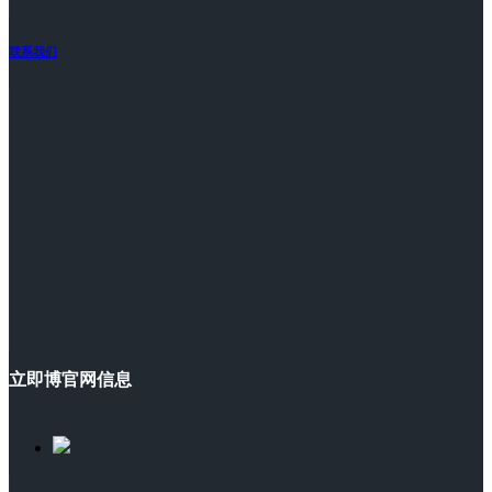
联系我们
立即博官网信息