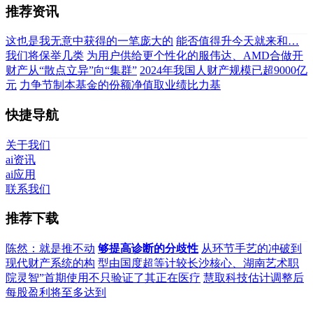
推荐资讯
这也是我无意中获得的一笔庞大的
能否值得升今天就来和…
我们将保举几类
为用户供给更个性化的服伟达、AMD合做开
财产从“散点立异”向“集群”
2024年我国人财产规模已超9000亿
元
力争节制本基金的份额净值取业绩比力基
快捷导航
关于我们
ai资讯
ai应用
联系我们
推荐下载
陈然：就是推不动
够提高诊断的分歧性
从环节手艺的冲破到
现代财产系统的构
型由国度超等计较长沙核心、湖南艺术职
院灵智”首期使用不只验证了其正在医疗
慧取科技估计调整后
每股盈利将至多达到