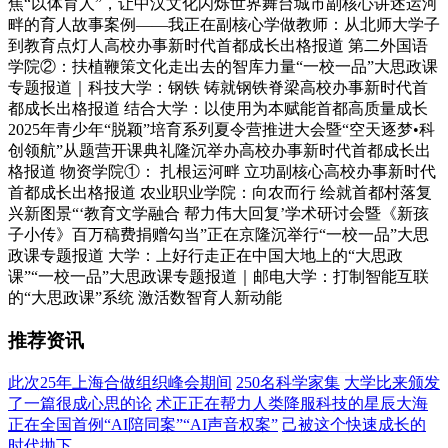
焦“以体育人”，让中汉文化闪烁世界舞台城市副核心讲述运河
畔的育人故事案例——我正在副核心学做教师：从北师大学子
到教育点灯人高校办事新时代首都成长出格报道 第二外国语
学院②：扶植鞭策文化走出去的智库力量“一校一品”大思政课
专题报道｜科技大学：钢铁 铸就钢铁脊梁高校办事新时代首
都成长出格报道 结合大学：以使用为本赋能首都高质量成长
2025年青少年“脱颖”培育系列夏令营推进大会暨“空天逐梦•科
创领航”从题营开课典礼隆沉举办高校办事新时代首都成长出
格报道 物资学院①： 扎根运河畔 立功副核心高校办事新时代
首都成长出格报道 农业职业学院：向农而行 绘就首都村落复
兴新图景“‘教育文学融合 帮力伟大回复’学术研讨会暨《新孩
子小传》百万稿费捐赠勾当”正在京隆沉举行“一校一品”大思
政课专题报道 大学：上好行走正在中国大地上的“大思政
课”“一校一品”大思政课专题报道｜邮电大学：打制智能互联
的“大思政课”系统 激活数智育人新动能
推荐资讯
此次25年上海合做组织峰会期间
250名科学家集
大学比来颁发
了一篇很成心思的论
术正正在帮力人类降服科技的星辰大海
正在全国首例“AI陪同案”“AI声音权案”
己被这个快速成长的
时代抛下