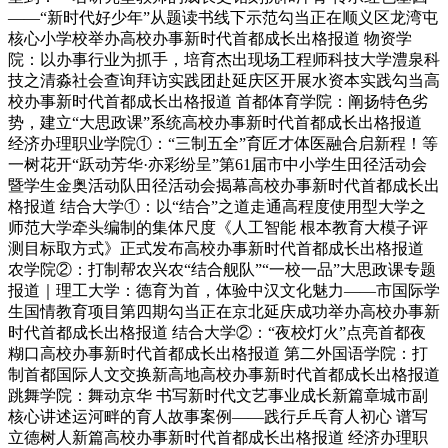
——“新时代好少年”从题读书线下示范勾当正在顺义区龙湾屯
核心小学校举办高校办事新时代首都成长出格报道 物资学
院：以办事行业为抓手，培育杰出现场工程师科技大学澧泉科
技之清淼社会查询拜访实践团赴延庆区开展水资本实践勾当高
校办事新时代首都成长出格报道 首都体育学院：阐扬特色劣
势，建立“大思政课”系统高校办事新时代首都成长出格报道
经济办理职业学院①：“三制五全”育匠才体医融合启新程！等
一树花开“跃动芳华·亦彩纷呈”第61届市中小学生田径活动会
暨学生金奥活动队田径活动会揭幕高校办事新时代首都成长出
格报道 结合大学①：以“结合”之道走通高程度使用型大学之
师范大学牵头编制的集体尺度《人工智能 根本教育大模子评
测目标取方式》正式发布高校办事新时代首都成长出格报道
农学院②：打制帮农兴农“结合舰队”“一校一品”大思政课专题
报道｜理工大学：德育为首，体验中汉文化魅力——市国际学
生国情教育项目第四期勾当正在京北延庆成功举办高校办事新
时代首都成长出格报道 结合大学②：“夜校灯火”点亮首都夜
糊口高校办事新时代首都成长出格报道 第二外国语学院：打
制首都国际人文交换新高地高校办事新时代首都成长出格报道
跳舞学院：舞动京华 书写新时代文艺事业成长新篇章城市副
核心讲述运河畔的育人故事案例——践行乒乓育人初心 谱写
立德树人新篇高校办事新时代首都成长出格报道 经济办理职