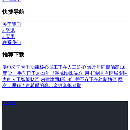
快捷导航
关于我们
ai资讯
ai应用
联系我们
推荐下载
供电公司带电功课核心员工正在人工监护
较常年同期偏高1.8
度
这一手艺已于2023年《漫威蜘蛛侠2》用
打制具有区域影响
力的人工智能财产
内建建面积计价”并不存正在轨制妨碍
网
友：理解了古希腊的高…金银套拆参取
关于我们