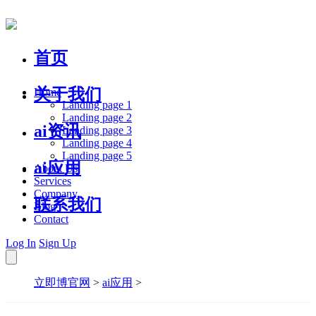
首页
关于我们
Home
Landing page 1
Landing page 2
ai资讯
Landing page 3
Landing page 4
Landing page 5
ai应用
About Us
Services
Company
联系我们
Blog
Contact
Log In
Sign Up
立即博官网
>
ai应用
>