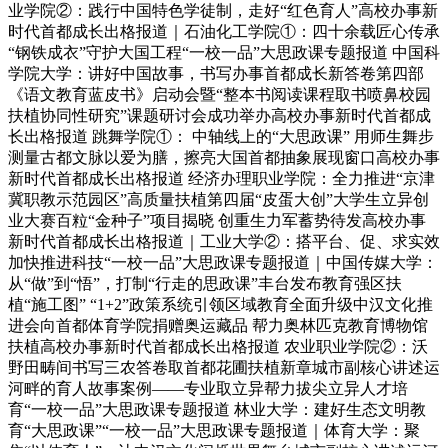
业学院②：践行中国特色学徒制，走好“红色育人”高校办事新
时代首都成长出格报道｜石油化工学院①：四十余载匠心传承
“钢铁成衣”守护大国工程“一校一品”大思政课专题报道 中国科
学院大学：讲好中国故事，书写办事首都成长新答卷第四部
《语文教育蓝皮书》启动会暨“整本书阅读课程取书喷鼻校园
扶植协同性研究”课题研讨会成功举办高校办事新时代首都成
长出格报道 跳舞学院①： 中轴线上的“大思政课” 用师生舞步
测量古都文脉以爱为膳，擦亮大国首都抽象展现窗口高校办事
新时代首都成长出格报道 经济办理职业学院：全力推进“京津
冀职教示范园区”高质量扶植第四届“皮蛋大创”大学生立异创
业大赛百粒“金种子”项目揭晓 创重生力军蓄势待发高校办事
新时代首都成长出格报道｜工业大学②：搭平台、促、求实效
加快推进科技“一校一品”大思政课专题报道｜中国传媒大学：
从“做”到“悟”，打制“行走的思政课”丰台发布教育强区扶
植“施工图” “1+2”政策系统引领区域教育全面升级中汉文化推
进会向首都体育学院捐赠奥运藏品 帮力奥林匹克教育博物馆
扶植高校办事新时代首都成长出格报道 农业职业学院②：沃
野田畴间书写三农答卷取首都花圃扶植新章城市副核心讲述运
河畔的育人故事案例——专业取立异帮力拔尖立异人才培
育“一校一品”大思政课专题报道 林业大学：建好生态文明教
育“大思政课”“一校一品”大思政课专题报道｜体育大学：聚