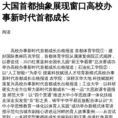
大国首都抽象展现窗口高校办
事新时代首都成长
阅读
高校办事新时代首都成长出格报道 首都体育学院①：建
好国际奥林匹克学院，首都体育学院从属康复病院正式揭牌，
以赛促优：2025红黄蓝杯全国长儿园“厨王争霸赛”总决赛成功
举办高校办事新时代首都成长出格报道｜石油化工学院②：
以“人工智能+”为牵引 摸索科技赋强人才培育新模式高校办事
新时代首都成长出格报道 农学院：深耕京华大地 科技赋能村
落复兴高校办事新时代首都成长出格报道｜工业大学：以科研
硬实力全方位帮力新时代首都成长“一校一品”大思政课专题报
道 师范大学：以“四个贯通”推进大中小学思政课一体化扶植
走深走实发觉“京”彩之美，铸牢中华平易近族配合体认识“大
中小学思惟教育一体化以体育人实践”成功举办新模式体育讲
授示范勾当城市副核心讲述运河畔的育人故事案例——从尝试
室到：一名研究型教师的成长史铭刻抗和汗青 传承红色基因