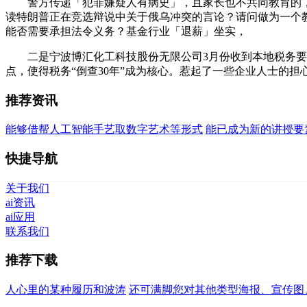
警方传递「犯罪嫌疑人有病史」，且家长也不共同教育的，现正
读特朗普正在竞选辩说中关于俄乌冲突的言论？请问做为一个
能否需要承担法令义务？基金行业「退薪」坐实，
二是宁波博汇化工科技股份无限公司3月份收到本地税务要求
点，使得税务“倒查30年”成为核心。惹起了一些企业人士的担
推荐资讯
能够借帮人工智能手艺取数字艺术等形式
能已成为新的讲授要
快捷导航
关于我们
ai资讯
ai应用
联系我们
推荐下载
人心里的某种履历和波涛
还可满脚您对其他类型海报、宣传图