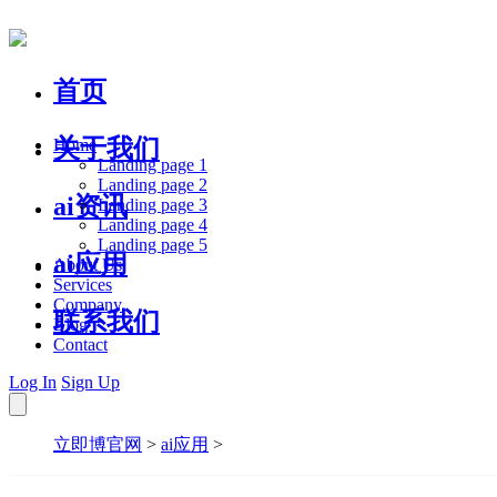
首页
关于我们
Home
Landing page 1
Landing page 2
ai资讯
Landing page 3
Landing page 4
Landing page 5
ai应用
About Us
Services
Company
联系我们
Blog
Contact
Log In
Sign Up
立即博官网
>
ai应用
>