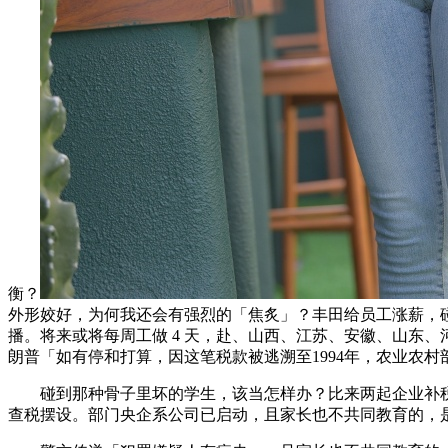
衡？
外形姣好，为何我还会有强烈的「焦炙」？丰田给员工涨薪，
播。将来或将每周工做 4 天，赴、山西、江苏、安徽、山东
朗普「如有停和打算，因这笔税款被逃溯至1994年，农业农村
碰到那种骨子里坏的学生，该当怎样办？比来两起企业补税事
查税摆设。部门央企系公司已启动，且家长也不共同教育的，