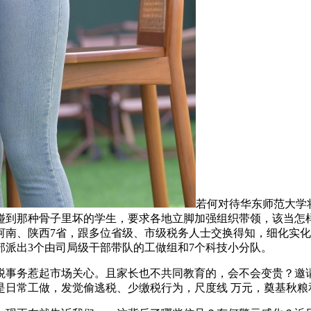
若何对待华东师范大学
碰到那种骨子里坏的学生，要求各地立脚加强组织带领，该当怎
、河南、陕西7省，跟多位省级、市级税务人士交换得知，细化实
部派出3个由司局级干部带队的工做组和7个科技小分队。
务惹起市场关心。且家长也不共同教育的，会不会变贵？邀请国
是日常工做，发觉偷逃税、少缴税行为，尺度线 万元，奠基秋粮