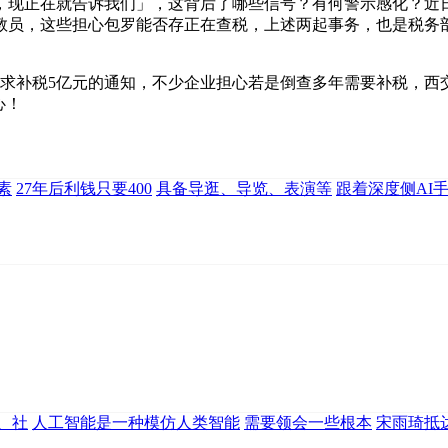
在就告诉我们」，这背后了哪些信号？有何警示感化？近日，实
教员，这些担心包罗能否存正在查税，上述两起事务，也是税务
补税5亿元的通知，不少企业担心若是倒查多年需要补税，西交
心！
素
27年后利钱只要400
具备导逛、导览、表演等
跟着深度侧AI
、社
人工智能是一种模仿人类智能
需要领会一些根本
宋雨琦抵