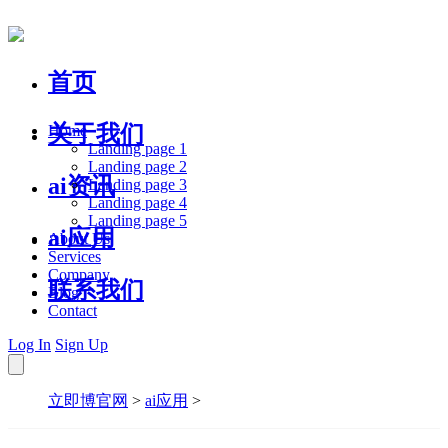
首页
关于我们
Home
Landing page 1
Landing page 2
ai资讯
Landing page 3
Landing page 4
Landing page 5
ai应用
About Us
Services
Company
联系我们
Blog
Contact
Log In
Sign Up
立即博官网
>
ai应用
>