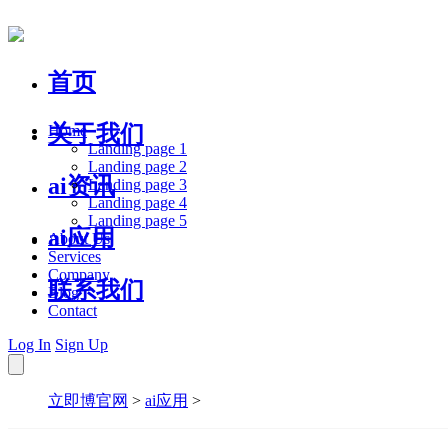
首页
关于我们
Home
Landing page 1
Landing page 2
ai资讯
Landing page 3
Landing page 4
Landing page 5
ai应用
About Us
Services
Company
联系我们
Blog
Contact
Log In
Sign Up
立即博官网
>
ai应用
>