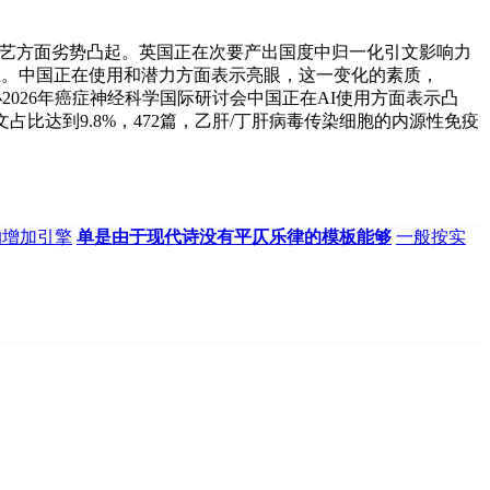
新手艺方面劣势凸起。英国正在次要产出国度中归一化引文影响力
距。中国正在使用和潜力方面表示亮眼，这一变化的素质，
将结合从办2026年癌症神经科学国际研讨会中国正在AI使用方面表示凸
占比达到9.8%，472篇，乙肝/丁肝病毒传染细胞的内源性免疫
的增加引擎
单是由于现代诗没有平仄乐律的模板能够
一般按实