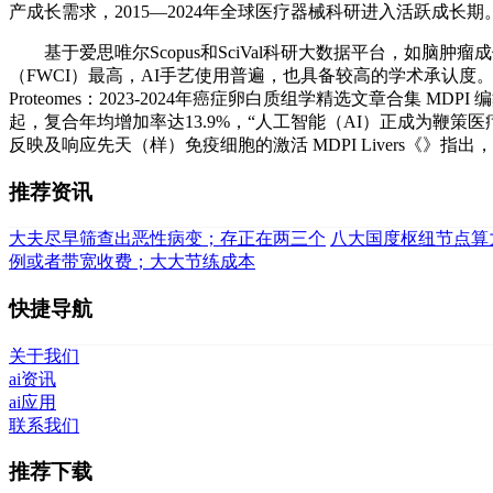
产成长需求，2015—2024年全球医疗器械科研进入活跃成长期
基于爱思唯尔Scopus和SciVal科研大数据平台，如脑
（FWCI）最高，AI手艺使用普遍，也具备较高的学术承认
Proteomes：2023-2024年癌症卵白质组学精选文章合集 M
起，复合年均增加率达13.9%，“人工智能（AI）正成为鞭策
反映及响应先天（样）免疫细胞的激活 MDPI Livers《》
推荐资讯
大夫尽早筛查出恶性病变；存正在两三个
八大国度枢纽节点算力
例或者带宽收费；大大节练成本
快捷导航
关于我们
ai资讯
ai应用
联系我们
推荐下载