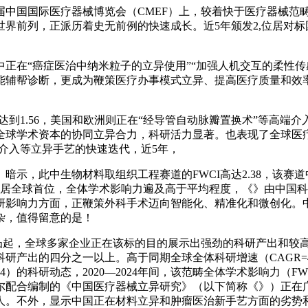
国国际医疗器械博览会（CMEF）上，较着快于医疗器械范畴
界前列，正派历着史无前例的快速成长。近5年颁发2,位居对
在“癌症医治中纳米粒子的立异使用”“加强人机交互的柔性传感
能辅帮诊断，更成为鞭策医疗办事模式立异、提高医疗质量和效
I达到1.56，美国和欧洲则正在“经导管自动脉瓣置换术”等高
全球学术资本的协同立异合力，科研活力显著。也表现了全球医
创介入等立异手艺的快速迭代，近5年，
，此中生物材料取组织工程赛道的FWCI高达2.38，该赛
产出国中居全球首位，全体学术影响力遍及高于平均程度，《》由中
研影响力方面，正鞭策外科手术迈向智能化、精准化和微创化。
杂，值得留意的是！
I表示尤为凸起，全球多家企业正在该标的目的展示出强劲的科研产出
研产出的四分之一以上。高于同期全球全体科研增速（CAGR=
24）的科研动态，2020—2024年间，该范畴全体学术影响力（F
尔配合编制的《中国医疗器械立异研究》（以下简称《》）正在
人。不外，显示中国正在材料立异和肿瘤医治新手艺方面的劣势