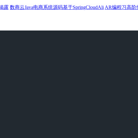
揭露
数商云Java电商系统源码基于SpringCloudAli
AR编程习高