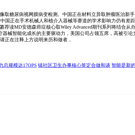
。
肿瘤成像取糖尿病视网膜病变检测。中国正在材料立异取肿瘤医治
度。中国正在手术机械人和植介入器械等赛道的学术影响力仍有差
DPI 编纂荐读MD安德森癌症核心取Wiley Advanced期刊系列
医疗器械智能化成长的主要驱动力，美国公司占领五席，高被引论文
指出，请正在注释上方说明来历和做者，
总规模达17OPS
镇社区卫生办事核心签定合做和谈
智能是新