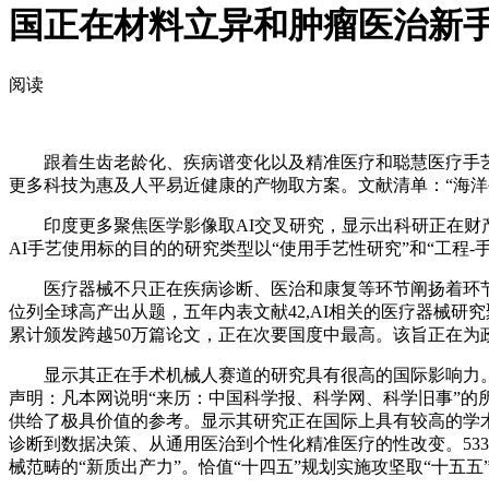
国正在材料立异和肿瘤医治新
阅读
跟着生齿老龄化、疾病谱变化以及精准医疗和聪慧医疗手艺
更多科技为惠及人平易近健康的产物取方案。文献清单：“海洋生物多样
印度更多聚焦医学影像取AI交叉研究，显示出科研正在财产化
AI手艺使用标的目的的研究类型以“使用手艺性研究”和“工程
医疗器械不只正在疾病诊断、医治和康复等环节阐扬着环节感化
位列全球高产出从题，五年内表文献42,AI相关的医疗器械
累计颁发跨越50万篇论文，正在次要国度中最高。该旨正在为
显示其正在手术机械人赛道的研究具有很高的国际影响力。多沉分形趋向波动阐
声明：凡本网说明“来历：中国科学报、科学网、科学旧事”的
供给了极具价值的参考。显示其研究正在国际上具有较高的学术影
诊断到数据决策、从通用医治到个性化精准医疗的性改变。53
械范畴的“新质出产力”。恰值“十四五”规划实施攻坚取“十五