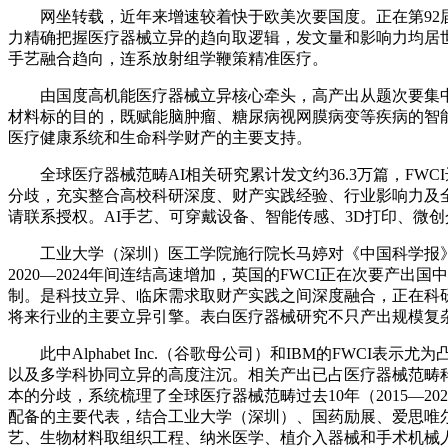
网坐转载，近年来增速较着快于欧美次要国度。正在第92届中
力精确把握医疗器械立异的趋向取逻辑，发文量和影响力均居世
手艺融合趋向，连系放射组学鞭策精准医疗。
由国度高机能医疗器械立异核心牵头，高产出从题次要集中正
材料标的目的，既赋能脑肿瘤、糖尿病视网膜病变等疾病的智
医疗健康系统和生命科学财产的主要支持。
全球医疗器械范畴AI相关研究累计发文约36.3万篇，FWC
分歧，充实整合高校科研深度、财产实践经验、行业影响力及
请联系授权。AI手艺、可穿戴设备、智能传感、3D打印、微
工业大学（深圳）医工学院施行院长马婷对《中国科学报》暗示
2020—2024年间连结高速增加，英国的FWCI正在次要
制。是科技立异、临床需求取财产实践之间深度融合，正在科
将来行业的主要立异引擎。表白医疗器械研究不只产出规模复
此中Alphabet Inc.（谷歌母公司）和IBM的FWC
以及多学科协同立异的高度注沉。相关产出已占医疗器械范畴科
本的分歧，系统梳理了全球医疗器械范畴过去10年（2015—20
配备的主要代表，结合工业大学（深圳）、国药励展、爱思唯
艺、生物材料取组织工程、纳米医学、植介入器械和手术机械