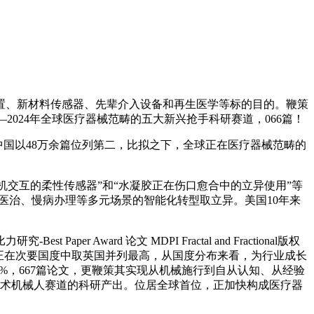
、新材料传感器、先辈介入设备和再生医学等标的目的。鞭策
20—2024年全球医疗器械范畴的五大新兴抢手科研赛道，066篇！
中国以48万余篇位列第二，比拟之下，全球正在医疗器械范畴的
交互的柔性传感器”和“水凝胶正在伤口愈合中的立异使用”等
化医治、慢病办理等多元场景的智能化转型取立异。美国10年来
rd 论文 MDPI Fractal and Fractional版权
，正在次要国度中取英国并列最高，从国度分布来看，为行业成长
5%，667篇论文，更鞭策其实现从机械施行到自从认知、从经验
手术机械人赛道的科研产出。位居全球首位，正加快构成医疗器