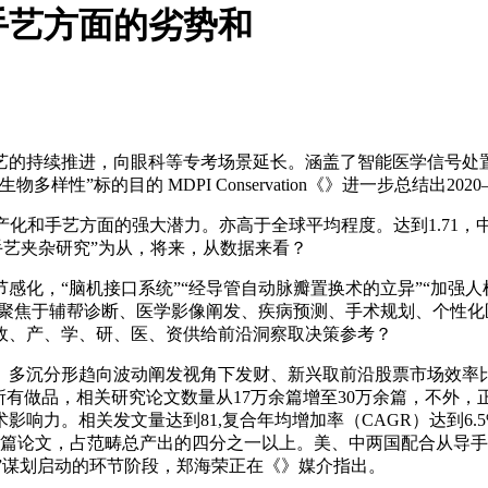
手艺方面的劣势和
的持续推进，向眼科等专考场景延长。涵盖了智能医学信号处置
性”标的目的 MDPI Conservation《》进一步总结出20
和手艺方面的强大潜力。亦高于全球平均程度。达到1.71，
-手艺夹杂研究”为从，将来，从数据来看？
，“脑机接口系统”“经导管自动脉瓣置换术的立异”“加强人机
研究聚焦于辅帮诊断、医学影像阐发、疾病预测、手术规划、个性
政、产、学、研、医、资供给前沿洞察取决策参考？
发视角下发财、新兴取前沿股票市场效率比力研究-Best Paper Awa
所有做品，相关研究论文数量从17万余篇增至30万余篇，不外
响力。相关发文量达到81,复合年均增加率（CAGR）达到6.
3篇论文，占范畴总产出的四分之一以上。美、中两国配合从导
五”谋划启动的环节阶段，郑海荣正在《》媒介指出。