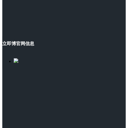
立即博官网信息