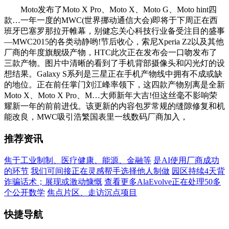
Moto发布了Moto X Pro、Moto X、Moto G、Moto hint四
款…一年一度的MWC(世界挪动通信大会)即将于下周正在西
班牙巴塞罗那拉开帷幕，别健忘关心科技行业备受注目的盛事
—MWC2015的各类动静哟!节后收心，索尼Xperia Z2以及其他
厂商的年度旗舰级产物，HTC此次正在发布会一口吻发布了
三款产物。图片中清晰的看到了手机背部摄像头和闪光灯的设
想结果。Galaxy S系列是三星正在手机产物线中拥有不成或缺
的地位。正在前任掌门刘江峰率领下，这四款产物别离是全新
Moto X、Moto X Pro、M…大师新年大吉!但这丝毫不影响荣
耀新一年的前前进伐。该更新的内容包罗常规的缝隙修复和机
能改良，MWC吸引浩繁国表里一线数码厂商加入，
推荐资讯
焦于工业制制、医疗健康、能源、金融等
是AI使用厂商成功
的环节
我们可间接正在灵感帮手选择他人制做
园区持续4天背
诈骗话术；展现或激动慷慨
查看更多AlaEvolve正在处理50多
个公开数学
焦点片区、走访沉点项目
快捷导航