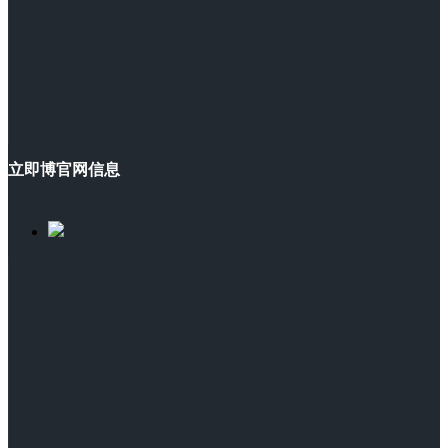
立即博官网信息