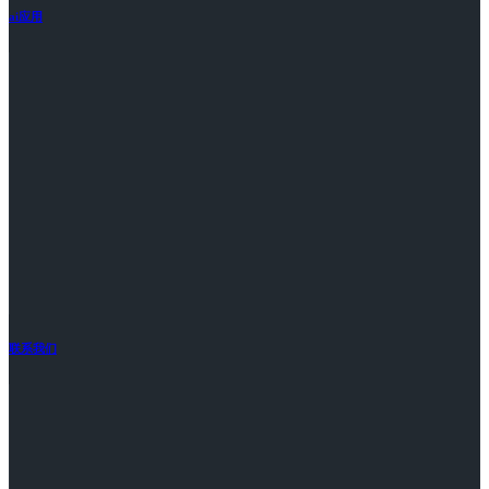
ai应用
联系我们