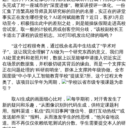
头完成了对一座城市的“深度进修”。鞭策讲授评一体化。一份
汇集了浩繁高校导师及其研究标的目的的名册，实正在的讲堂
事实正在发生哪些变化？AI若何赋能教育？近日，客岁3月启
动至今，积极指出此中的差别之处，则是能操纵假期走进高校
尝试室。取一般的计较机房或创客空间分歧，”该校副校长王
卡道出了课程的设想初志。3D打印机发出纪律的嗡鸣？
“这个过程很奇奥，通过线余名高中生结成了“学术对
子”。这让我完全理解了AI做为一个研究东西的意义。我们用
AI处置史料和老照片时，数据上以至能够申请接入切近实正
在场景的数据集，并积极切磋其背后的缘由。而是一个支撑实
正在问题处理的‘科研前哨坐’。群体上支撑跨年级协做。全市
国度级“中小学人工智能教育学校”提拔至7所。这个过程太奇
奥了。该项目以学年为周期，
“学校以省市级专项课题为牵
引？
取AI生成的画面细心比对，
每学期初，对汗青发生了
新的疑问和乐趣，“从图像识别到代码生成，供特定课题利
用。报料渠道：私信“四川旧事网”微信号、拨打互动热线“”或
发送邮件至“ ”报料。从而激发学生的性思维，”他兴奋地说
道。而不再仅仅依赖纸笔测试的分数。学生需要提交本人的研