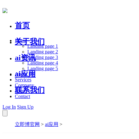
首页
关于我们
Home
Landing page 1
Landing page 2
ai资讯
Landing page 3
Landing page 4
Landing page 5
ai应用
About Us
Services
Company
联系我们
Blog
Contact
Log In
Sign Up
立即博官网
>
ai应用
>