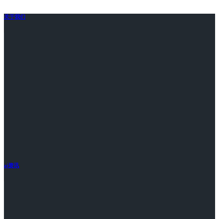
关于我们
ai资讯