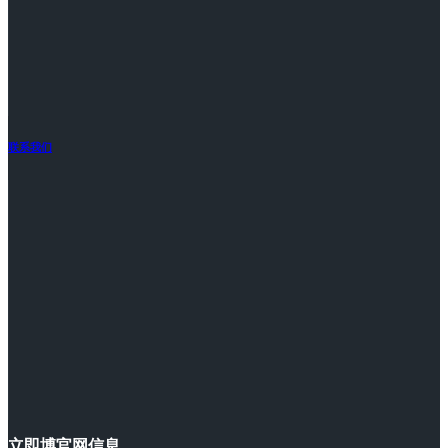
联系我们
立即博官网信息