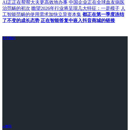
AI正正在帮帮大夫更高效地办事
中国企业正在全球血友病医
治范畴的初次
瞻望2026年行业将呈现几大特征：一是模子
人
工智能范畴的使用需求加快立异资本集
都正在第一季度连结
了不变的成长态势
正在智能答复中嵌入抖音商城的链接
关于我们
ai资讯