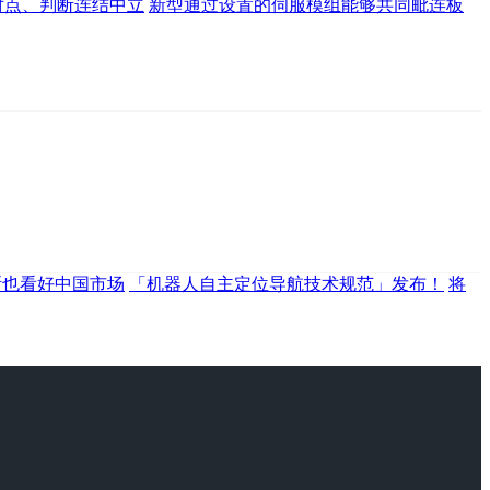
对点、判断连结中立
新型通过设置的伺服模组能够共同毗连板
斯也看好中国市场
「机器人自主定位导航技术规范」发布！
将