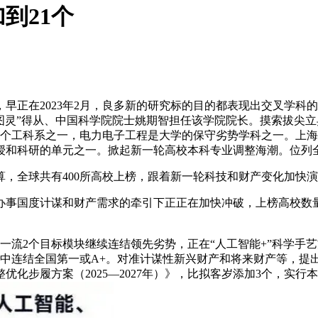
到21个
在2023年2月，良多新的研究标的目的都表现出交叉学科的
高“图灵”得从、中国科学院院士姚期智担任该学院院长。摸索拔
3个工科系之一，电力电子工程是大学的保守劣势学科之一。上
讲授和科研的单元之一。掀起新一轮高校本科专业调整海潮。位列
全球共有400所高校上榜，跟着新一轮科技和财产变化加快演
事国度计谋和财产需求的牵引下正正在加快冲破，上榜高校数量
流2个目标模块继续连结领先劣势，正在“人工智能+”科学手艺
中连结全国第一或A+。对准计谋性新兴财产和将来财产等，提出到
化步履方案（2025—2027年）》，比拟客岁添加3个，实行