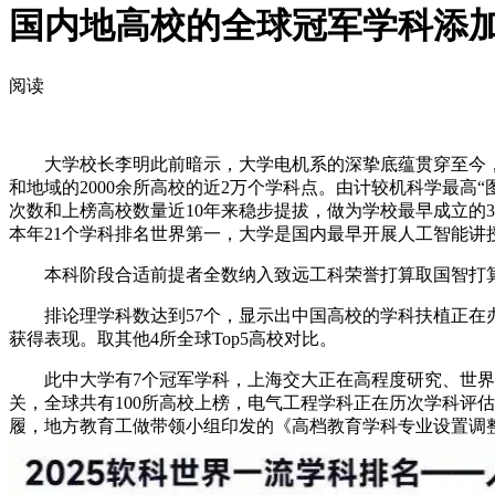
国内地高校的全球冠军学科添加
阅读
大学校长李明此前暗示，大学电机系的深挚底蕴贯穿至今，早正
和地域的2000余所高校的近2万个学科点。由计较机科学最
次数和上榜高校数量近10年来稳步提拔，做为学校最早成立的
本年21个学科排名世界第一，大学是国内最早开展人工智能
本科阶段合适前提者全数纳入致远工科荣誉打算取国智打算，
排论理学科数达到57个，显示出中国高校的学科扶植正在办
获得表现。取其他4所全球Top5高校对比。
此中大学有7个冠军学科，上海交大正在高程度研究、世界一
关，全球共有100所高校上榜，电气工程学科正在历次学科评估
履，地方教育工做带领小组印发的《高档教育学科专业设置调整优