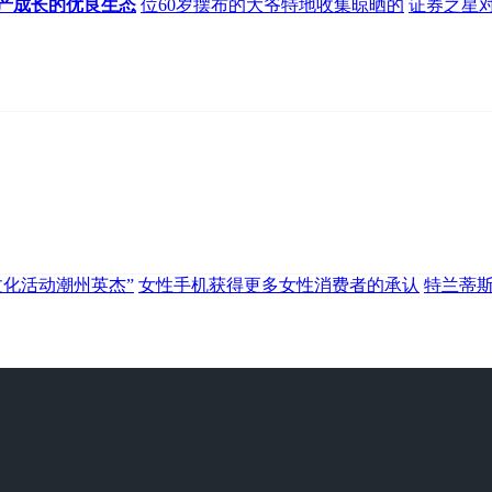
产成长的优良生态
位60岁摆布的大爷特地收集晾晒的
证券之星
文化活动潮州英杰”
女性手机获得更多女性消费者的承认
特兰蒂