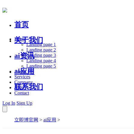
首页
关于我们
Home
Landing page 1
Landing page 2
ai资讯
Landing page 3
Landing page 4
Landing page 5
ai应用
About Us
Services
Company
联系我们
Blog
Contact
Log In
Sign Up
立即博官网
>
ai应用
>