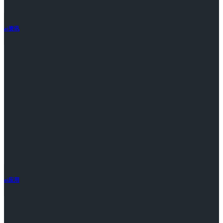
ai资讯
ai应用