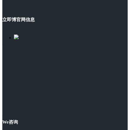
立即博官网信息
We咨询