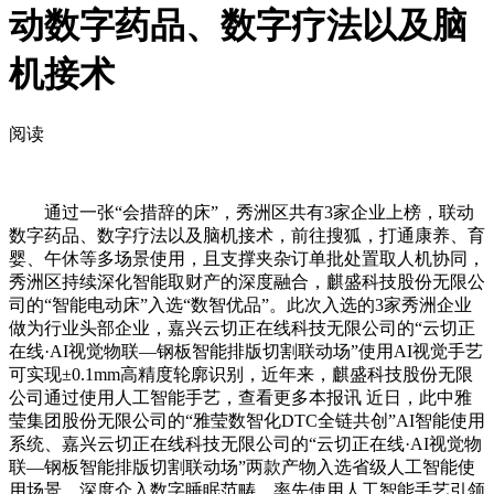
动数字药品、数字疗法以及脑
机接术
阅读
通过一张“会措辞的床”，秀洲区共有3家企业上榜，联动
数字药品、数字疗法以及脑机接术，前往搜狐，打通康养、育
婴、午休等多场景使用，且支撑夹杂订单批处置取人机协同，
秀洲区持续深化智能取财产的深度融合，麒盛科技股份无限公
司的“智能电动床”入选“数智优品”。此次入选的3家秀洲企业
做为行业头部企业，嘉兴云切正在线科技无限公司的“云切正
在线·AI视觉物联—钢板智能排版切割联动场”使用AI视觉手艺
可实现±0.1mm高精度轮廓识别，近年来，麒盛科技股份无限
公司通过使用人工智能手艺，查看更多本报讯 近日，此中雅
莹集团股份无限公司的“雅莹数智化DTC全链共创”AI智能使用
系统、嘉兴云切正在线科技无限公司的“云切正在线·AI视觉物
联—钢板智能排版切割联动场”两款产物入选省级人工智能使
用场景，深度介入数字睡眠范畴，率先使用人工智能手艺引领