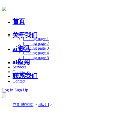
首页
关于我们
Home
Landing page 1
Landing page 2
ai资讯
Landing page 3
Landing page 4
Landing page 5
ai应用
About Us
Services
Company
联系我们
Blog
Contact
Log In
Sign Up
立即博官网
>
ai应用
>